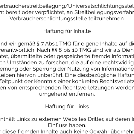
erbraucherstreitbeilegung/Universalschlichtungsstel
ht bereit oder verpflichtet, an Streitbeilegungsverfah
Verbraucherschlichtungsstelle teilzunehmen.
Haftung für Inhalte
ind wir gemäß § 7 Abs.1 TMG für eigene Inhalte auf 
rantwortlich. Nach §§ 8 bis 10 TMG sind wir als Dien
htet, übermittelte oder gespeicherte fremde Informa
 Umständen zu forschen, die auf eine rechtswidrige
tfernung oder Sperrung der Nutzung von Information
eiben hiervon unberührt. Eine diesbezügliche Haftun
Zeitpunkt der Kenntnis einer konkreten Rechtsverlet
en von entsprechenden Rechtsverletzungen werden w
umgehend entfernen.
Haftung für Links
thält Links zu externen Websites Dritter, auf deren I
Einfluss haben.
r diese fremden Inhalte auch keine Gewähr übernehme