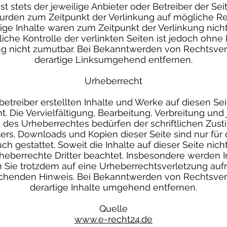
ist stets der jeweilige Anbieter oder Betreiber der Sei
wurden zum Zeitpunkt der Verlinkung auf mögliche Re
ige Inhalte waren zum Zeitpunkt der Verlinkung nicht
iche Kontrolle der verlinkten Seiten ist jedoch ohn
ng nicht zumutbar. Bei Bekanntwerden von Rechtsve
derartige Linksumgehend entfernen.
Urheberrecht
betreiber erstellten Inhalte und Werke auf diesen S
 Die Vervielfältigung, Bearbeitung, Verbreitung und
 des Urheberrechtes bedürfen der schriftlichen Zus
lers. Downloads und Kopien dieser Seite sind nur für 
 gestattet. Soweit die Inhalte auf dieser Seite nicht
eberrechte Dritter beachtet. Insbesondere werden Inh
n Sie trotzdem auf eine Urheberrechtsverletzung au
echenden Hinweis. Bei Bekanntwerden von Rechtsver
derartige Inhalte umgehend entfernen.
Quelle
www.e-recht24.de