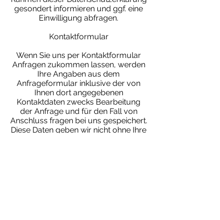
gesondert informieren und ggf. eine
Einwilligung abfragen.
Kontaktformular
Wenn Sie uns per Kontaktformular
Anfragen zukommen lassen, werden
Ihre Angaben aus dem
Anfrageformular inklusive der von
Ihnen dort angegebenen
Kontaktdaten zwecks Bearbeitung
der Anfrage und für den Fall von
Anschluss fragen bei uns gespeichert.
Diese Daten geben wir nicht ohne Ihre
Einwilligung weiter. Die Verarbeitung
dieser Daten erfolgt auf Grundlage
von Art. 6 Abs. 1 lit. b DSGVO, sofern
Ihre Anfrage mit der Erfüllung eines
Vertrags zusammenhängt oder zur
Durchführung vorvertraglicher
Maßnahmen erforderlich ist. In allen
übrigen Fällen beruht die
Verarbeitung auf unserem