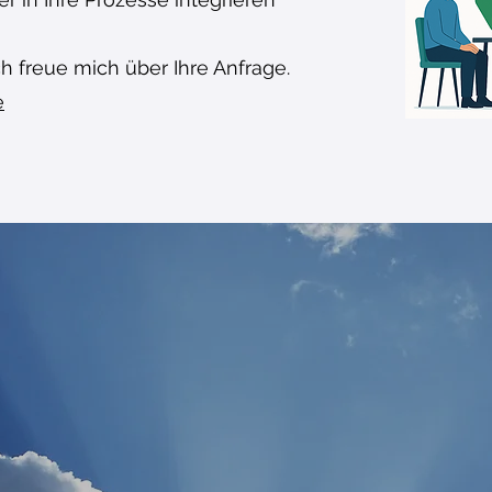
h freue mich über Ihre Anfrage.
e
lles klar zum The