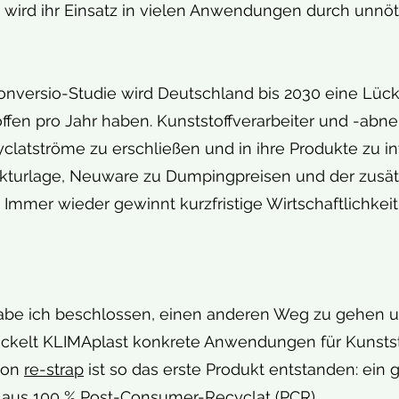
 wird ihr Einsatz in vielen Anwendungen durch unnöt
onversio-Studie wird Deutschland bis 2030 eine Lüc
fen pro Jahr haben. Kunststoffverarbeiter und -abn
yclatströme zu erschließen und in ihre Produkte zu i
kturlage, Neuware zu Dumpingpreisen und der zusät
Immer wieder gewinnt kurzfristige Wirtschaftlichkeit
abe ich beschlossen, einen anderen Weg zu gehen un
wickelt KLIMAplast konkrete Anwendungen für Kunststo
von
re-strap
ist so das erste Produkt entstanden: ein 
t aus 100 % Post-Consumer-Recyclat (PCR).