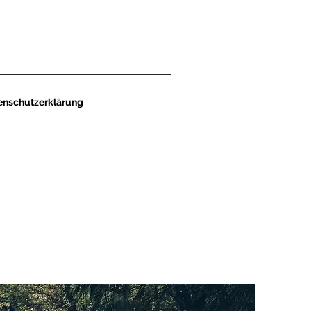
enschutzerklärung
ö
l der L
sung!