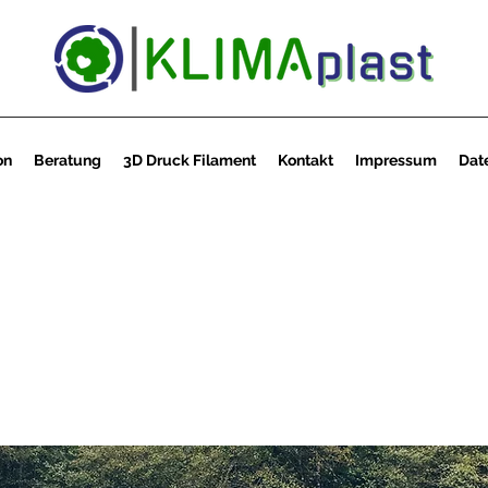
on
Beratung
3D Druck Filament
Kontakt
Impressum
Dat
 das Problem, sondern Tei