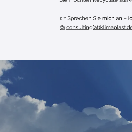
👉 Sprechen Sie mich an – ic
📩
consulting(at)klimaplast.d
A