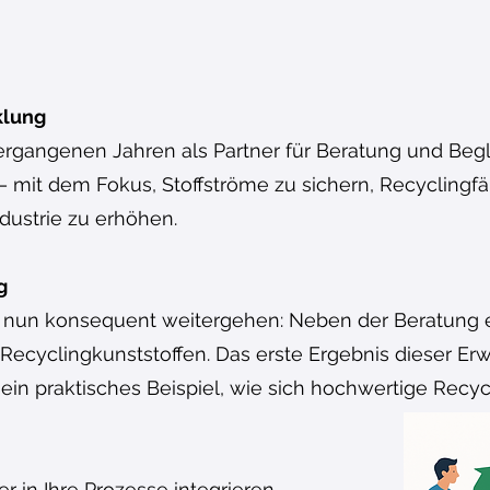
klung
vergangenen Jahren als Partner für Beratung und Beg
t – mit dem Fokus, Stoffströme zu sichern, Recyclingf
ndustrie zu erhöhen.
g
g nun konsequent weitergehen: Neben der Beratung e
cyclingkunststoffen. Das erste Ergebnis dieser Erwe
ein praktisches Beispiel, wie sich hochwertige Recyc
r in Ihre Prozesse integrieren